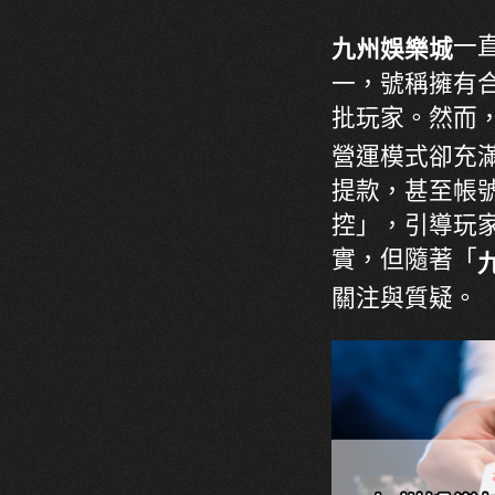
一
九州娛樂城
一，號稱擁有
批玩家。然而
營運模式卻充
提款，甚至帳
控」，引導玩
實，但隨著「
關注與質疑。