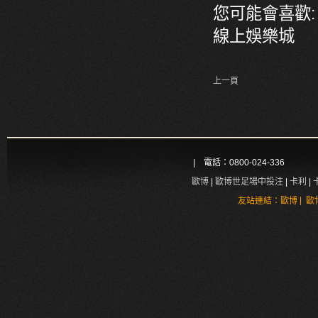
您可能會喜歡
線上娛樂城
上一頁
| 電話：0800-024-336
歐博
|
歐博世足場中投注
|
卡利
|
|
友站連結：
歐博
歐