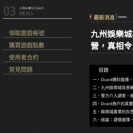
最新消息
news
九州娛樂城
領取遊戲帳號
營，真相令
購買遊戲點數
使用者合約
常見問題
目錄
一、Dcard爆料瘋
二、九州娛樂城背景
三、警方介入調查，
四、Dcard用戶的
五、娛樂城產業的灰
六、結論：謹慎選擇