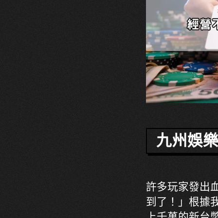
九州娛
許多玩家發出
到了！」根據
上千萬的新台