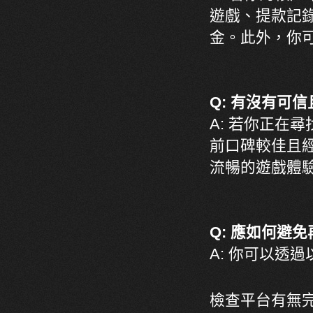
遊戲、提款記
金。此外，你
Q: 有沒有可
A: 若你正在
前口碑較佳且
流暢的遊戲體
Q: 應如何避
A: 你可以透
檢查平台有無