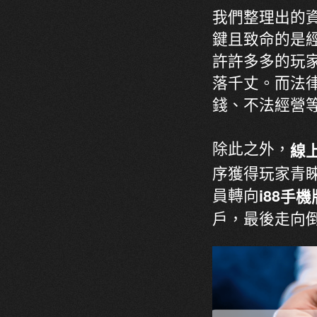
我們整理出的
鍵且致命的是
許許多多的玩
落千丈。而法
錢、不法經營
除此之外，
線
序獲得玩家青
i88
員轉向
手機
戶，最後走向