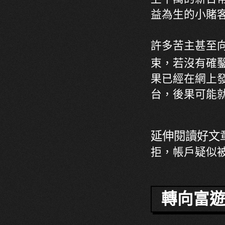
益為生的小賭
許多苦主甚至
束，若沒有確
果已經在網上
台，後果可能
延伸閱讀好文
拒，帳戶疑似
轉向富