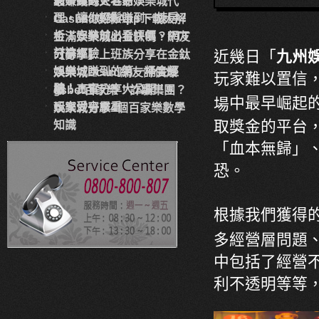
利，賺錢更容易！
最賺錢的大老爺娛樂城代
理，讓你輕鬆賺到一棟房！
Cash88娛樂App下載大解
析！安裝前必看評價、PTT
金滿娛樂城出金快嗎？網友
討論！
分享經驗
近幾日「
九州
【分享】上班族分享在金鈦
娛樂城賺到的第一桶金經
娛樂城Dcard網友評價爆
玩家難以置信
驗！
棚：真實分享大公開！
gsbet百家樂！詐騙集團？
中最早崛起
場
玩家受害嚴重
娛樂城分享4個百家樂數學
取獎金的平台
知識
「血本無歸」
恐。
根據我們獲得
多經營層問題
中包括了經營
利不透明等等