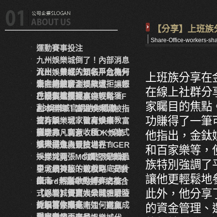
【分享】上班族
Share-Office-workers-sha
運動賽事投注
九州娛樂城倒了！內部消息
流出，曾經的知名平台為何
九州娛樂城人頭帳戶危機升
上班族分享在
走向終結？
溫！網友實測提款遭拒，帳
新註冊體驗金娛樂城，讓您
在線上社群分
戶疑似被標記！
在巴黎奧運賽事中輕鬆獲
巴黎奧運投注贏錢攻略，F
家矚目的焦點
利！
A8娛樂城官網助你穩賺
血本無歸！富遊娛樂城被指
功賺得了一筆
控詐騙，玩家破產慘痛教
富有娛樂城：富有娛樂，富
訓！
有樂趣，富有收穫，一站式
體驗非凡刺激：BOK娛樂
他指出，金鈦
娛樂平台！
城帶您進入冒險世界！
多人捕魚機競技場在TIGER
和百家樂等，
娛樂城開張，你是不是錯過
一探究竟：MG鑽吉娛樂城
族特別強調了
了？
中，最神秘的遊戲到底是什
星城網頁版下載攻略 - 安裝
讓他更輕鬆地
麼？
指南，輕鬆啟動博弈之旅！
Dcard熱議中的捕夢網複合
此外，他分享
式娛樂城優惠大公開！限時
【必看】寶寶娛樂城體驗金
折扣等你來拿！
詐騙事件曝光！如何避免成
免水百家樂低賭注、高贏
的資金管理、
受害者？