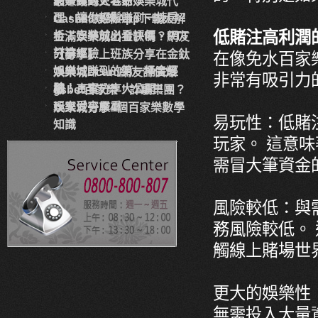
利，賺錢更容易！
最賺錢的大老爺娛樂城代
理，讓你輕鬆賺到一棟房！
Cash88娛樂App下載大解
低賭注高利潤
析！安裝前必看評價、PTT
金滿娛樂城出金快嗎？網友
討論！
分享經驗
【分享】上班族分享在金鈦
在像免水百家
娛樂城賺到的第一桶金經
娛樂城Dcard網友評價爆
非常有吸引力
驗！
棚：真實分享大公開！
gsbet百家樂！詐騙集團？
玩家受害嚴重
娛樂城分享4個百家樂數學
易玩性：低賭
知識
玩家。 這意
需冒大筆資金
風險較低：與
務風險較低。
觸線上賭場世
更大的娛樂性
無需投入大量