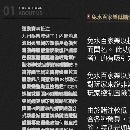
免水百家樂低賭
運動賽事投注
九州娛樂城倒了！內部消息
免水百家樂以
流出，曾經的知名平台為何
九州娛樂城人頭帳戶危機升
而聞名。 此
走向終結？
溫！網友實測提款遭拒，帳
新註冊體驗金娛樂城，讓您
者）的有吸引
戶疑似被標記！
在巴黎奧運賽事中輕鬆獲
巴黎奧運投注贏錢攻略，F
利！
A8娛樂城官網助你穩賺
血本無歸！富遊娛樂城被指
控詐騙，玩家破產慘痛教
富有娛樂城：富有娛樂，富
免水百家樂以
訓！
有樂趣，富有收穫，一站式
體驗非凡刺激：BOK娛樂
對玩家來說非
娛樂平台！
城帶您進入冒險世界！
多人捕魚機競技場在TIGER
玩家控制風險
娛樂城開張，你是不是錯過
一探究竟：MG鑽吉娛樂城
了？
中，最神秘的遊戲到底是什
星城網頁版下載攻略 - 安裝
麼？
指南，輕鬆啟動博弈之旅！
Dcard熱議中的捕夢網複合
由於賭注較低
式娛樂城優惠大公開！限時
【必看】寶寶娛樂城體驗金
合各種預算。
折扣等你來拿！
詐騙事件曝光！如何避免成
免水百家樂低賭注、高贏
的，特別是如
受害者？