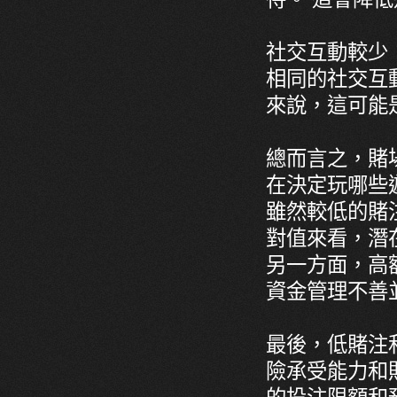
社交互動較少
相同的社交互
來說，這可能
總而言之，賭
在決定玩哪些
雖然較低的賭
對值來看，潛
另一方面，高
資金管理不善
最後，低賭注
險承受能力和