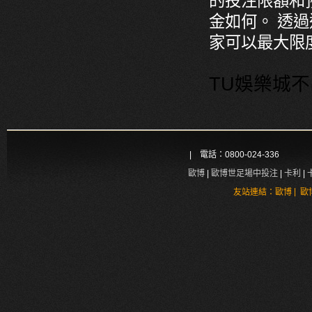
的投注限額和
金如何。 透
家可以最大限
TU娛樂城
| 電話：0800-024-336
歐博
|
歐博世足場中投注
|
卡利
|
|
友站連結：
歐博
歐